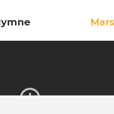
Hymne
Mar