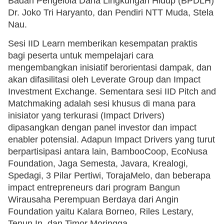
Badan Pengelola Dana Lingkungan Hidup (BPDLH)
Dr. Joko Tri Haryanto, dan Pendiri NTT Muda, Stela
Nau.
Sesi IID Learn memberikan kesempatan praktis
bagi peserta untuk mempelajari cara
mengembangkan inisiatif berorientasi dampak, dan
akan difasilitasi oleh Leverate Group dan Impact
Investment Exchange. Sementara sesi IID Pitch and
Matchmaking adalah sesi khusus di mana para
inisiator yang terkurasi (Impact Drivers)
dipasangkan dengan panel investor dan impact
enabler potensial. Adapun Impact Drivers yang turut
berpartisipasi antara lain, BambooCoop, EcoNusa
Foundation, Jaga Semesta, Javara, Krealogi,
Spedagi, 3 Pilar Pertiwi, TorajaMelo, dan beberapa
impact entrepreneurs dari program Bangun
Wirausaha Perempuan Berdaya dari Angin
Foundation yaitu Kalara Borneo, Riles Lestary,
Tenun.In, dan Timor Moringga.